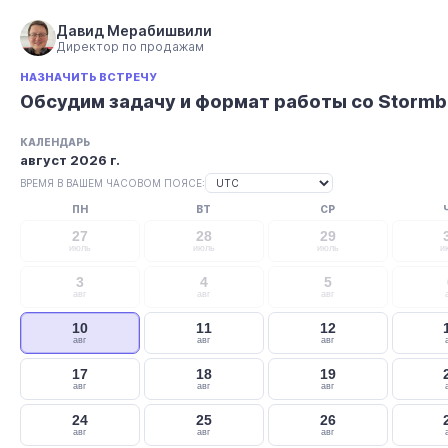
Давид Мерабишвили
Директор по продажам
НАЗНАЧИТЬ ВСТРЕЧУ
Обсудим задачу и формат работы со Storm
КАЛЕНДАРЬ
август 2026 г.
ВРЕМЯ В ВАШЕМ ЧАСОВОМ ПОЯСЕ:
ПН
ВТ
СР
27
28
29
июль
июль
июль
и
3
4
5
авг
авг
авг
10
11
12
авг
авг
авг
17
18
19
авг
авг
авг
24
25
26
авг
авг
авг