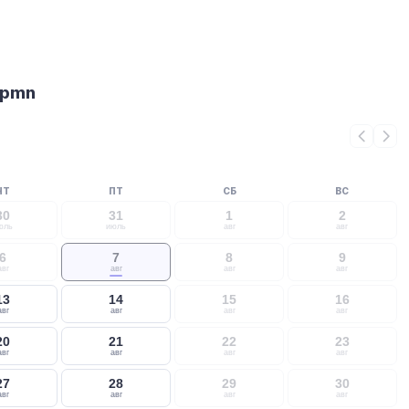
bpmn
ЧТ
ПТ
СБ
ВС
30
31
1
2
юль
июль
авг
авг
6
7
8
9
авг
авг
авг
авг
13
14
15
16
авг
авг
авг
авг
20
21
22
23
авг
авг
авг
авг
27
28
29
30
авг
авг
авг
авг